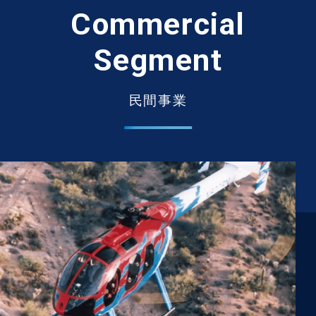
Commercial
Segment
民間事業